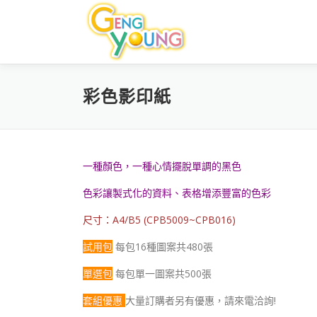
跳至主要內容
彩色影印紙
一種顏色，一種心情
擺脫單調的黑色
色彩
讓製式化的資料、表格增添豐富的色彩
尺寸：A4/B5 (CPB5009~CPB016)
試用包
每包16種圖案共480張
單選包
每包單一圖案共500張
套組優惠
大量訂購者另有優惠，請來電洽詢!